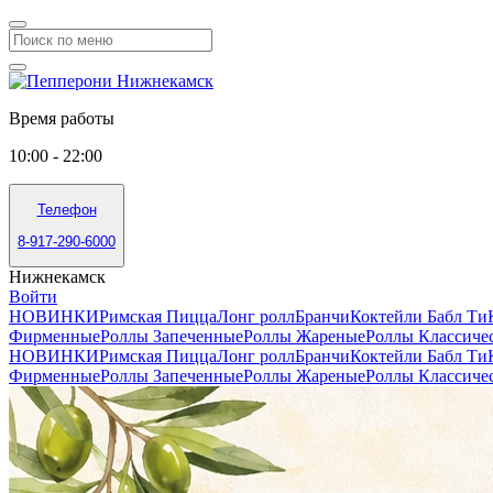
Время работы
10:00 - 22:00
Телефон
8-917-290-6000
Нижнекамск
Войти
НОВИНКИ
Римская Пицца
Лонг ролл
Бранчи
Коктейли Бабл Ти
Фирменные
Роллы Запеченные
Роллы Жареные
Роллы Классиче
НОВИНКИ
Римская Пицца
Лонг ролл
Бранчи
Коктейли Бабл Ти
Фирменные
Роллы Запеченные
Роллы Жареные
Роллы Классиче